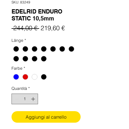
SKU: 83249
EDELRID ENDURO
STATIC 10,5mm
Prezzo
Prezzo
 244,00 € 
219,60 €
regolare
scontato
Länge
*
Farbe
*
Quantità
*
Aggiungi al carrello