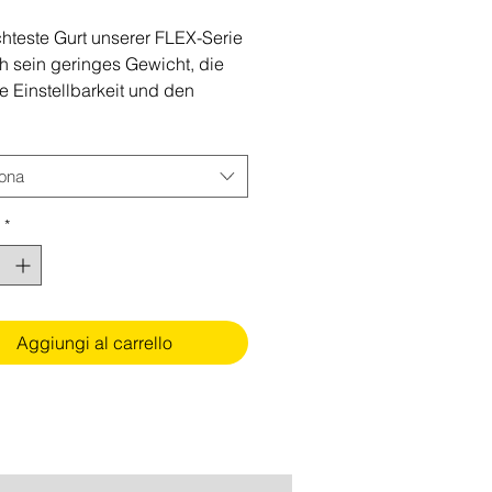
regolare
scontato
chteste Gurt unserer FLEX-Serie
ch sein geringes Gewicht, die
e Einstellbarkeit und den
auen Sitz für die
sicherung konstruiert.
iona
*
Aggiungi al carrello