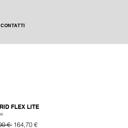
CONTATTI
RID FLEX LITE
86
Prezzo
Prezzo
00 € 
164,70 €