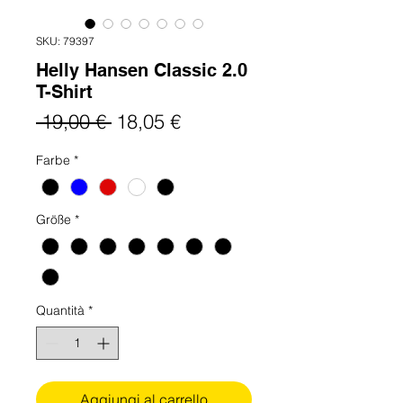
SKU: 79397
Helly Hansen Classic 2.0
T-Shirt
Prezzo
Prezzo
 19,00 € 
18,05 €
regolare
scontato
Farbe
*
Größe
*
Quantità
*
Aggiungi al carrello