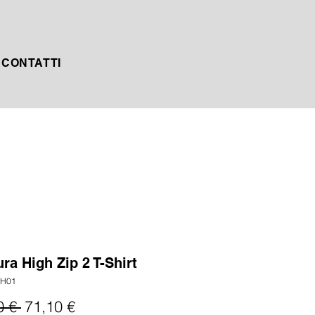
CONTATTI
ra High Zip 2 T-Shirt
ZH01
Prezzo
Prezzo
0 € 
71,10 €