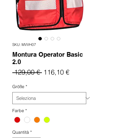
SKU: MVVH07
Montura Operator Basic
2.0
Prezzo
Prezzo
 129,00 € 
116,10 €
regolare
scontato
Größe
*
Farbe
*
Quantità
*