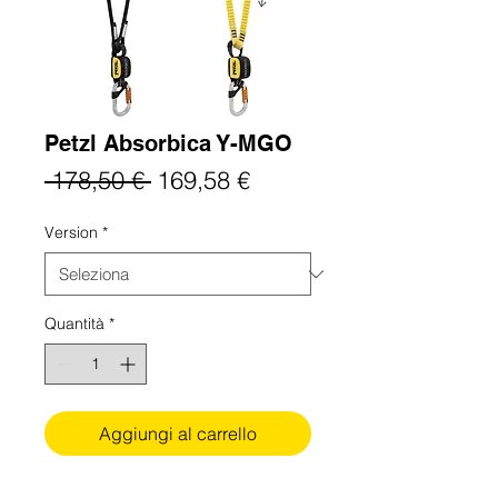
Petzl Absorbica Y-MGO
Prezzo
Prezzo
 178,50 € 
169,58 €
regolare
scontato
Version
*
Quantità
*
Aggiungi al carrello
Doppeltes Verbindungsmittel mit