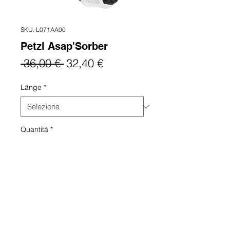
SKU: L071AA00
Petzl Asap'Sorber
Prezzo
Prezzo
 36,00 € 
32,40 €
regolare
scontato
Länge
*
Quantità
*
Aggiungi al carrello
Falldämpfer für ASAP oder ASAP
LOCK