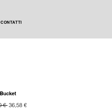
CONTATTI
 Bucket
Prezzo
Prezzo
0 € 
36,58 €
regolare
scontato