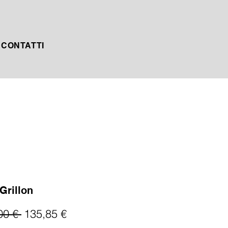
CONTATTI
 Grillon
Prezzo
Prezzo
00 € 
135,85 €
regolare
scontato