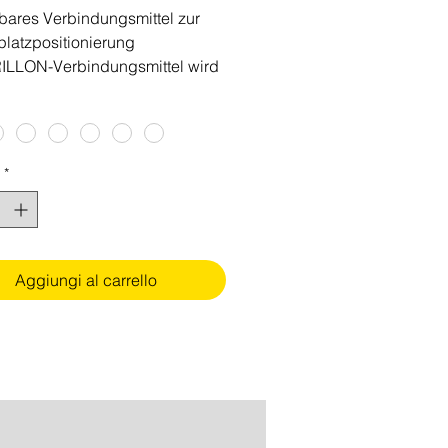
lbares Verbindungsmittel zur
platzpositionierung
ILLON-Verbindungsmittel wird
en mit einer
vorrichtung zur
platzpositionierung verwendet.
glicht eine präzise und
*
e Längeneinstellung
echend den speziellen
rungen des Arbeitsplatzes, um
mfortable Arbeitsposition zu
Aggiungi al carrello
eisten. Es kann entsprechend
figuration entweder an der
en Halteöse oder an den beiden
hen Halteösen des Gurts
gt werden. Das GRILLON ist in
Längen (2, 3, 4, 5, 10, 15 und
nd in schwarzer Ausführung