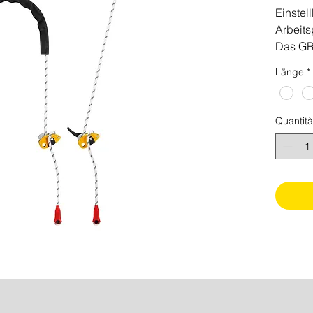
Einstel
Arbeits
Das GR
zusamm
Länge
*
Auffang
Arbeits
Es ermö
Quantità
einfach
entspr
Anforde
eine ko
gewährl
der Kon
zentral
seitlic
befesti
sieben 
20 m) u