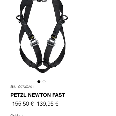
SKU: C073CA01
PETZL NEWTON FAST
Prezzo
Prezzo
 155,50 € 
139,95 €
regolare
scontato
Größe
*