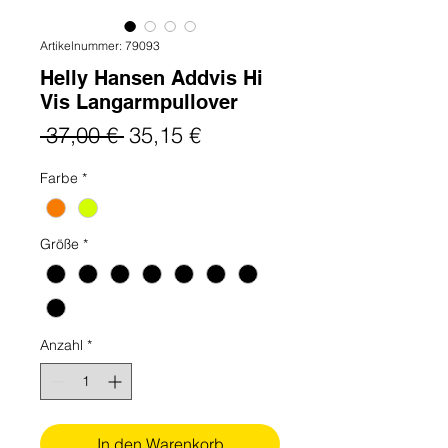
Artikelnummer: 79093
Helly Hansen Addvis Hi
Vis Langarmpullover
Standardpreis
Sale-
 37,00 € 
35,15 €
Preis
Farbe
*
Größe
*
Anzahl
*
In den Warenkorb