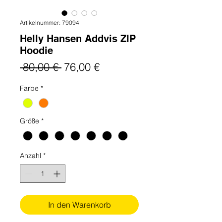
Artikelnummer: 79094
Helly Hansen Addvis ZIP
Hoodie
Standardpreis
Sale-
 80,00 € 
76,00 €
Preis
Farbe
*
Größe
*
Anzahl
*
In den Warenkorb