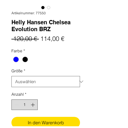
Artikelnummer: 77550
Helly Hansen Chelsea
Evolution BRZ
Standardpreis
Sale-
 120,00 € 
114,00 €
Preis
Farbe
*
Größe
*
Anzahl
*
In den Warenkorb