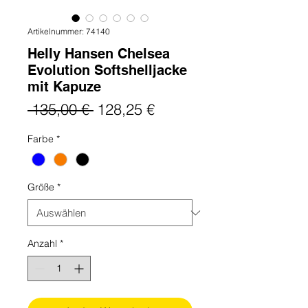
Artikelnummer: 74140
Helly Hansen Chelsea
Evolution Softshelljacke
mit Kapuze
Standardpreis
Sale-
 135,00 € 
128,25 €
Preis
Farbe
*
Größe
*
Anzahl
*