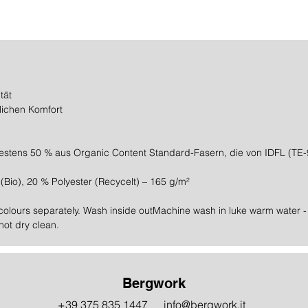
tät
lichen Komfort
stens 50 % aus Organic Content Standard-Fasern, die von IDFL (TE-99
Bio), 20 % Polyester (Recycelt) – 165 g/m²
 colours separately. Wash inside outMachine wash in luke warm water -
not dry clean.
Bergwork
+39 375 835 1447
info@bergwork.it