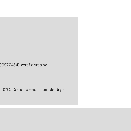
972454) zertifiziert sind.
 40°C. Do not bleach. Tumble dry -