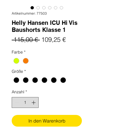
Artikelnummer: 77503
Helly Hansen ICU Hi Vis
Baushorts Klasse 1
Standardpreis
Sale-
 115,00 € 
109,25 €
Preis
Farbe
*
Größe
*
Anzahl
*
In den Warenkorb