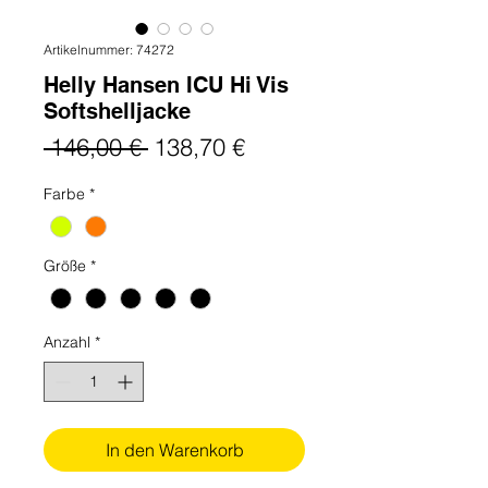
Artikelnummer: 74272
Helly Hansen ICU Hi Vis
Softshelljacke
Standardpreis
Sale-
 146,00 € 
138,70 €
Preis
Farbe
*
Größe
*
Anzahl
*
In den Warenkorb