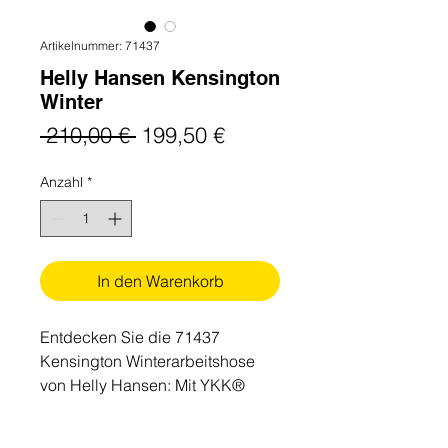
Artikelnummer: 71437
Helly Hansen Kensington
Winter
Standardpreis
Sale-
 210,00 € 
199,50 €
Preis
Anzahl
*
In den Warenkorb
Entdecken Sie die 71437
Kensington Winterarbeitshose
von Helly Hansen: Mit YKK®
Reißverschluss, HH Connect™,
versiegelter Konstruktion und
Funktionen