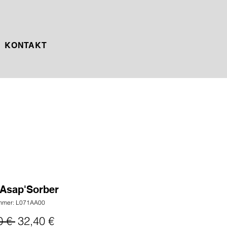
KONTAKT
 Asap'Sorber
ummer: L071AA00
Standardpreis
Sale-
0 € 
32,40 €