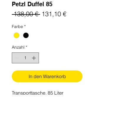
Petzl Duffel 85
Standardpreis
Sale-
 138,00 € 
131,10 €
Preis
Farbe
*
Anzahl
*
In den Warenkorb
Transporttasche. 85 Liter
Die DUFFEL 85 ist eine für alle
Transportmittel geeignete
ergonomische, komfortable
Transporttasche mit einem
Bergwork