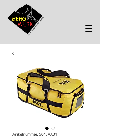
Artikelnummer: S045AA01