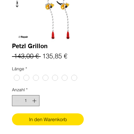
Petzl Grillon
Standardpreis
Sale-
 143,00 € 
135,85 €
Preis
Länge
*
Anzahl
*
In den Warenkorb