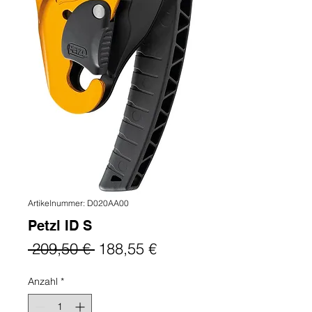
Artikelnummer: D020AA00
Petzl ID S
Standardpreis
Sale-
 209,50 € 
188,55 €
Preis
Anzahl
*