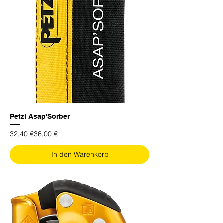
Petzl Asap'Sorber
Standardpreis
Sale-Preis
32,40 €
36,00 €
In den Warenkorb