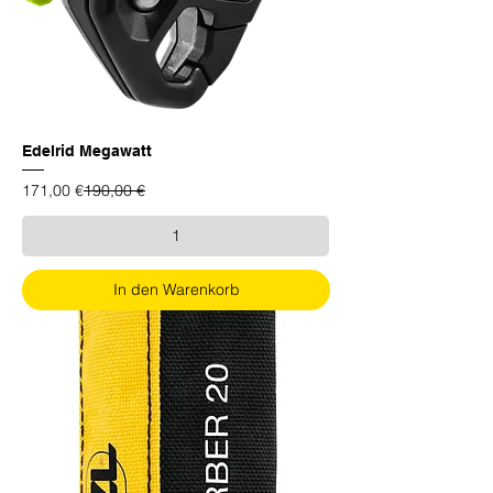
Edelrid Megawatt
Standardpreis
Sale-Preis
171,00 €
190,00 €
In den Warenkorb