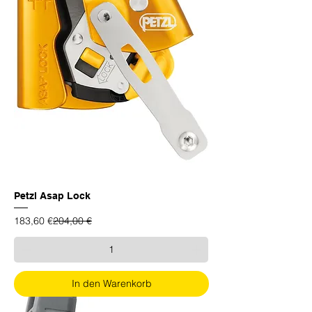
Petzl Asap Lock
Standardpreis
Sale-Preis
183,60 €
204,00 €
In den Warenkorb