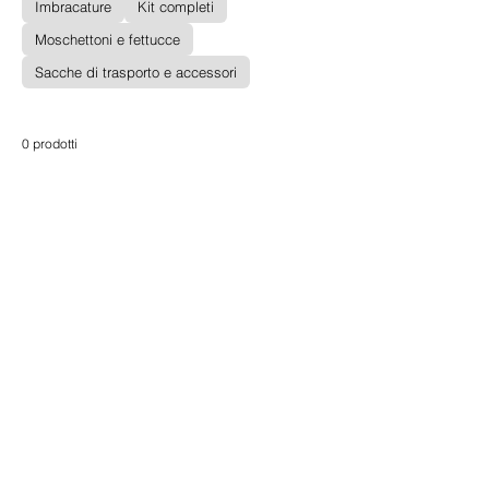
Imbracature
Kit completi
Moschettoni e fettucce
Sacche di trasporto e accessori
0 prodotti
Non ci sono ancora
prodotti...
Nel frattempo, puoi scegliere una
categoria diversa per continuare gli
acquisti.