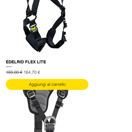
EDELRID FLEX LITE
Prezzo regolare
Prezzo scontato
183,00 €
164,70 €
Aggiungi al carrello