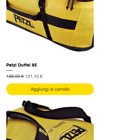
Petzl Duffel 85
Prezzo regolare
Prezzo scontato
138,00 €
131,10 €
Aggiungi al carrello