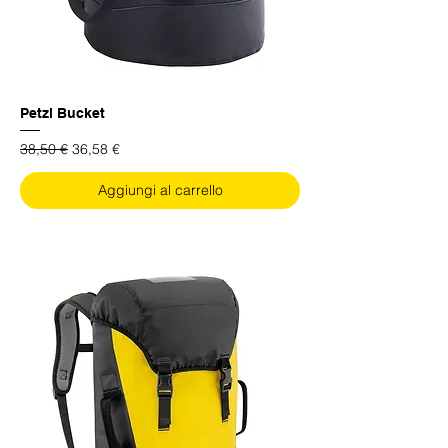
Petzl Bucket
Prezzo regolare
Prezzo scontato
38,50 €
36,58 €
Aggiungi al carrello