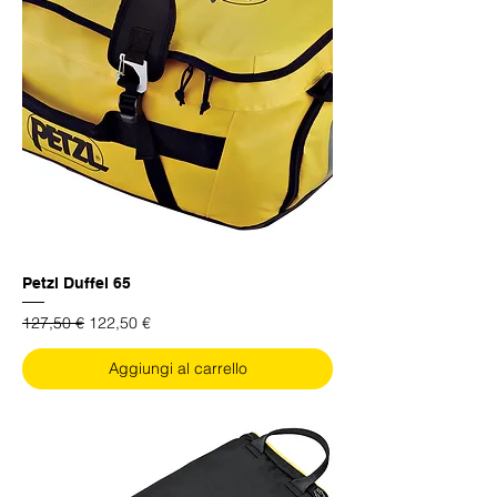
Petzl Duffel 65
Prezzo regolare
Prezzo scontato
127,50 €
122,50 €
Aggiungi al carrello