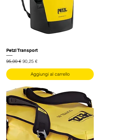
Petzl Transport
Prezzo regolare
Prezzo scontato
95,00 €
90,25 €
Aggiungi al carrello